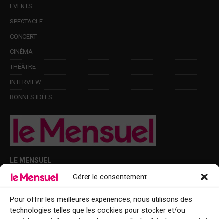
EVENTS
SPECTACLE
CONCERT
CINÉMA
THÉÂTRE
INTERVIEW
BONNES IDÉES
LE MENSUEL
Gérer le consentement
Points de diffusion Var et Alpes-Maritimes : oû trouver Le Mensuel ?
Le Mensuel en PDF : consultez le magazine en ligne
Pour offrir les meilleures expériences, nous utilisons des
technologies telles que les cookies pour stocker et/ou
Qui sommes-nous ?