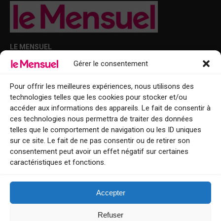
LE MENSUEL
Gérer le consentement
Points de diffusion Var et Alpes-Maritimes : oû trouver Le Mensuel ?
Le Mensuel en PDF : consultez le magazine en ligne
Pour offrir les meilleures expériences, nous utilisons des
technologies telles que les cookies pour stocker et/ou
Qui sommes-nous ?
accéder aux informations des appareils. Le fait de consentir à
BFM Top Sorties
ces technologies nous permettra de traiter des données
telles que le comportement de navigation ou les ID uniques
EVENT
sur ce site. Le fait de ne pas consentir ou de retirer son
consentement peut avoir un effet négatif sur certaines
Tourisme week-end : envie de vous évader le temps d’un week-end ou
caractéristiques et fonctions.
de découvrir une nouvelle destination ?
Explorez nos bonnes adresses
Accepter
Contact
Refuser