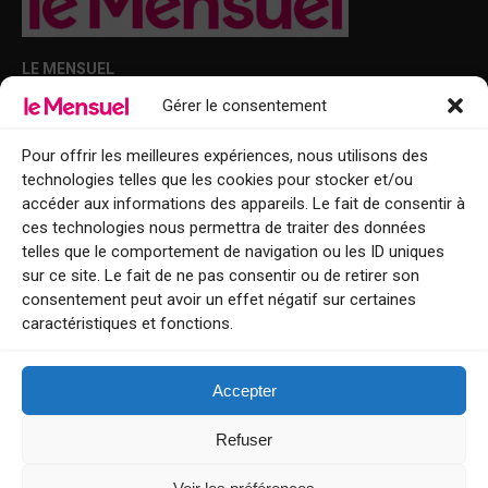
LE MENSUEL
Gérer le consentement
Points de diffusion Var et Alpes-Maritimes : oû trouver Le Mensuel ?
Le Mensuel en PDF : consultez le magazine en ligne
Pour offrir les meilleures expériences, nous utilisons des
technologies telles que les cookies pour stocker et/ou
Qui sommes-nous ?
accéder aux informations des appareils. Le fait de consentir à
BFM Top Sorties
ces technologies nous permettra de traiter des données
telles que le comportement de navigation ou les ID uniques
EVENT
sur ce site. Le fait de ne pas consentir ou de retirer son
consentement peut avoir un effet négatif sur certaines
Tourisme week-end : envie de vous évader le temps d’un week-end ou
caractéristiques et fonctions.
de découvrir une nouvelle destination ?
Explorez nos bonnes adresses
Accepter
Contact
Refuser