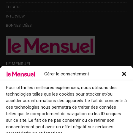
THÉÂTRE
INTERVIEW
BONNES IDÉES
LE MENSUEL
Gérer le consentement
Points de diffusion Var et Alpes-Maritimes : oû trouver Le Mensuel ?
Le Mensuel en PDF : consultez le magazine en ligne
Pour offrir les meilleures expériences, nous utilisons des
technologies telles que les cookies pour stocker et/ou
Qui sommes-nous ?
accéder aux informations des appareils. Le fait de consentir à
BFM Top Sorties
ces technologies nous permettra de traiter des données
telles que le comportement de navigation ou les ID uniques
EVENT
sur ce site. Le fait de ne pas consentir ou de retirer son
consentement peut avoir un effet négatif sur certaines
Tourisme week-end : envie de vous évader le temps d’un week-end ou