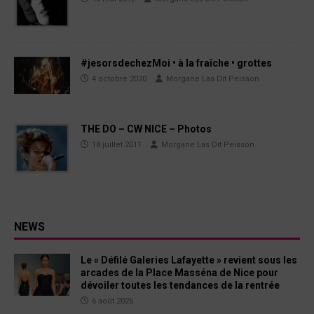
#jesorsdechezMoi • à la fraîche • grottes
4 octobre 2020
Morgane Las Dit Peisson
THE DO – CW NICE – Photos
18 juillet 2011
Morgane Las Dit Peisson
NEWS
Le « Défilé Galeries Lafayette » revient sous les
arcades de la Place Masséna de Nice pour
dévoiler toutes les tendances de la rentrée
6 août 2026