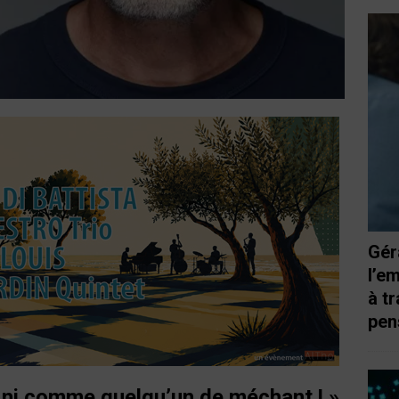
Gér
l’e
à t
pen
ini comme quelqu’un de méchant ! »