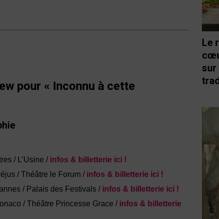
Le 
cœu
sur
trad
iew pour
« Inconnu à cette
phie
res / L’Usine /
infos & billetterie ici !
éjus / Théâtre le Forum /
infos & billetterie ici !
nnes / Palais des Festivals /
infos & billetterie ici !
onaco / Théâtre Princesse Grace /
infos & billetterie