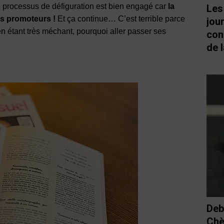
 processus de défiguration est bien engagé car
la
Les
es promoteurs !
Et ça continue… C’est terrible parce
jou
n étant très méchant, pourquoi aller passer ses
con
de l
Deb
Chè