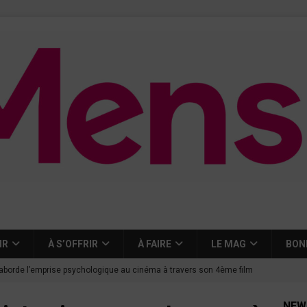
IR
À S’OFFRIR
À FAIRE
LE MAG
BON
aborde l’emprise psychologique au cinéma à travers son 4ème film
NEW