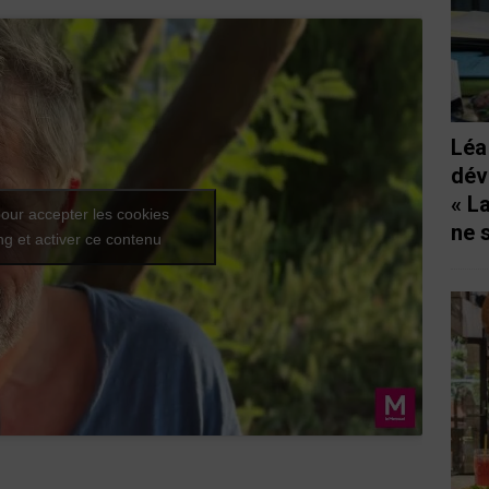
Léa
dév
« L
our accepter les cookies
ne 
g et activer ce contenu