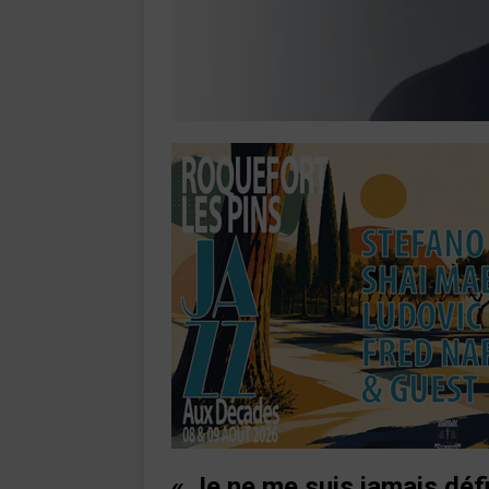
«
Je ne me suis jamais déf