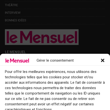
THÉÂTRE
INTERVIEW
BONNES IDÉES
LE MENSUEL
Gérer le consentement
Points de diffusion Var et Alpes-Maritimes : oû trouver Le Mensuel ?
Le Mensuel en PDF : consultez le magazine en ligne
Pour offrir les meilleures expériences, nous utilisons des
technologies telles que les cookies pour stocker et/ou
Qui sommes-nous ?
accéder aux informations des appareils. Le fait de consentir à
BFM Top Sorties
ces technologies nous permettra de traiter des données
telles que le comportement de navigation ou les ID uniques
EVENT
sur ce site. Le fait de ne pas consentir ou de retirer son
consentement peut avoir un effet négatif sur certaines
Tourisme week-end : envie de vous évader le temps d’un week-end ou
caractéristiques et fonctions.