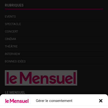
RUBRIQUES
EVENTS
SPECTACLE
CONCERT
CINÉMA
THÉÂTRE
INTERVIEW
BONNES IDÉES
LE MENSUEL
Gérer le consentement
Points de diffusion Var et Alpes-Maritimes : oû trouver Le Mensuel ?