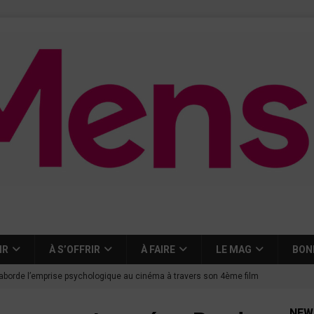
IR
À S’OFFRIR
À FAIRE
LE MAG
BON
aborde l’emprise psychologique au cinéma à travers son 4ème film
NEW