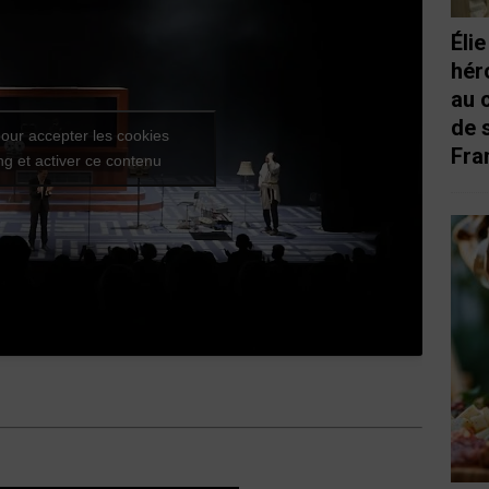
Éli
hér
au 
de 
our accepter les cookies
Fra
g et activer ce contenu