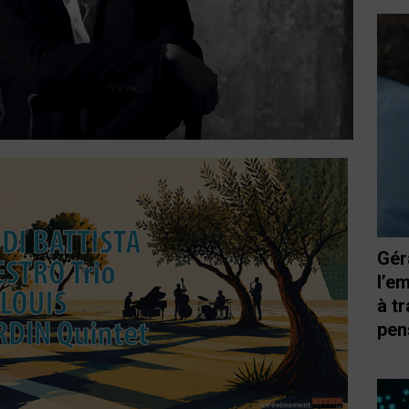
Gér
l’e
à t
pen