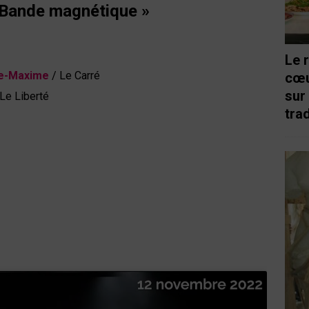
 Bande magnétique »
Le 
te-Maxime
/ Le Carré
cœu
sur
Le Liberté
trad