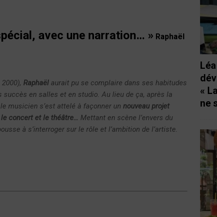
spécial, avec une narration… »
Raphaël
Léa
dév
 2000),
Raphaël
aurait pu se complaire dans ses habitudes
« L
 succès en salles et en studio. Au lieu de ça, après la
ne 
, le musicien s’est attelé à façonner un
nouveau projet
le concert et le théâtre…
Mettant en scène l’envers du
ousse à s’interroger sur le rôle et l’ambition de l’artiste.