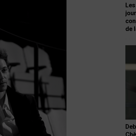
Les
jou
con
de l
Deb
Chè