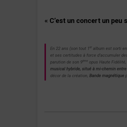
« C’est un concert un peu 
er
En 22 ans (son tout 1
album est sorti en
et ses certitudes à force d’accumuler des
ème
parution de son 9
opus
Haute Fidélité
musical hybride, situé à mi-chemin entre 
décor de la création,
Bande magnétique
p