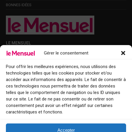
BONNES IDÉES
LE MENSUEL
Gérer le consentement
Points de diffusion Var et Alpes-Maritimes : oû trouver Le Mensuel ?
Le Mensuel en PDF : consultez le magazine en ligne
Pour offrir les meilleures expériences, nous utilisons des
technologies telles que les cookies pour stocker et/ou
Qui sommes-nous ?
accéder aux informations des appareils. Le fait de consentir à
BFM Top Sorties
ces technologies nous permettra de traiter des données
telles que le comportement de navigation ou les ID uniques
EVENT
sur ce site. Le fait de ne pas consentir ou de retirer son
consentement peut avoir un effet négatif sur certaines
Tourisme week-end : envie de vous évader le temps d’un week-end ou
caractéristiques et fonctions.
de découvrir une nouvelle destination ?
Explorez nos bonnes adresses
Accepter