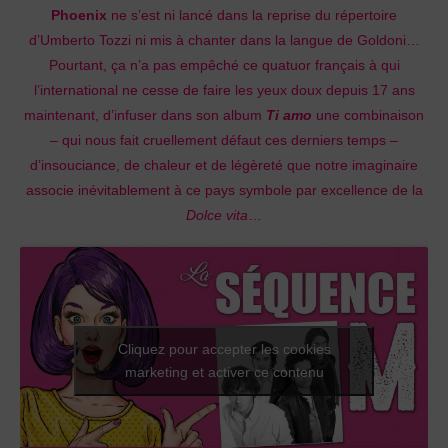
Phoenix
ne s’est ni lancé dans la reprise du répertoire
d’Umberto Tozzi ni mis à chanter dans la langue de Goldoni…
Pourtant, ça n’a pas empêché ce quatuor français à qui
l’international ne cesse de faire les yeux doux depuis 17 ans
maintenant, d’infuser dans son album
Ti amo
une combinaison
– qui nous fait cruellement défaut ces derniers temps –
d’insouciance, de chaleur et de légèreté que notre imaginaire
associe inévitablement à ce pays symbole par excellence de la
Dolce vita
…
Cliquez pour accepter les cookies
marketing et activer ce contenu