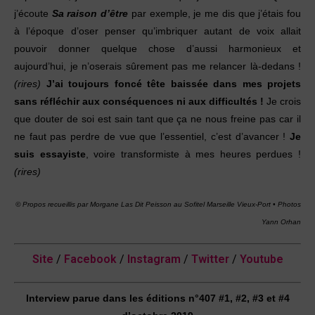
j’écoute
Sa raison d’être
par exemple, je me dis que j’étais fou
à l’époque d’oser penser qu’imbriquer autant de voix allait
pouvoir donner quelque chose d’aussi harmonieux et
aujourd’hui, je n’oserais sûrement pas me relancer là-dedans !
(rires)
J’ai toujours foncé tête baissée dans mes projets
sans réfléchir aux conséquences ni aux difficultés !
Je crois
que douter de soi est sain tant que ça ne nous freine pas car il
ne faut pas perdre de vue que l’essentiel, c’est d’avancer !
Je
suis essayiste
, voire transformiste à mes heures perdues !
(rires)
© Propos recueillis par Morgane Las Dit Peisson au Sofitel Marseille Vieux-Port •
Photos
Yann Orhan
Site
/
Facebook
/
Instagram
/
Twitter
/
Youtube
Interview parue dans les éditions n°407 #1, #2, #3 et #4