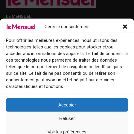
LE MENSUEL
Gérer le consentement
Points de diffusion Var et Alpes-Maritimes : oû trouver Le Mensuel ?
Le Mensuel en PDF : consultez le magazine en ligne
Pour offrir les meilleures expériences, nous utilisons des
technologies telles que les cookies pour stocker et/ou
Qui sommes-nous ?
accéder aux informations des appareils. Le fait de consentir à
BFM Top Sorties
ces technologies nous permettra de traiter des données
telles que le comportement de navigation ou les ID uniques
EVENT
sur ce site. Le fait de ne pas consentir ou de retirer son
consentement peut avoir un effet négatif sur certaines
Tourisme week-end : envie de vous évader le temps d’un week-end ou
caractéristiques et fonctions.
de découvrir une nouvelle destination ?
Explorez nos bonnes adresses
Accepter
Contact
Refuser
Voir les préférences