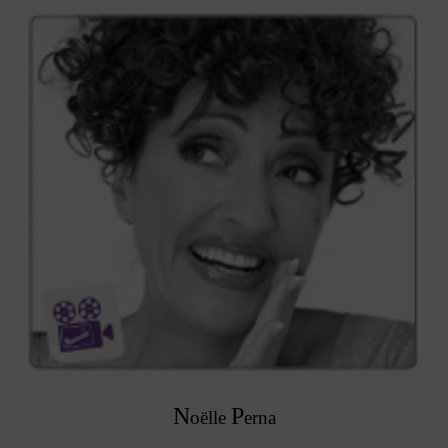
N
P
oëlle
erna