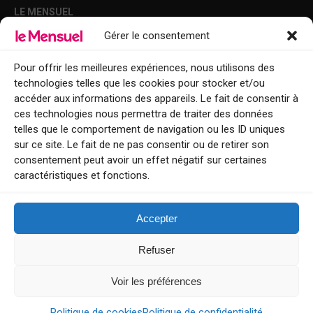
LE MENSUEL
Gérer le consentement
Points de diffusion Var et Alpes-Maritimes : oû trouver Le Mensuel ?
Le Mensuel en PDF : consultez le magazine en ligne
Pour offrir les meilleures expériences, nous utilisons des
technologies telles que les cookies pour stocker et/ou
Qui sommes-nous ?
accéder aux informations des appareils. Le fait de consentir à
BFM Top Sorties
ces technologies nous permettra de traiter des données
telles que le comportement de navigation ou les ID uniques
EVENT
sur ce site. Le fait de ne pas consentir ou de retirer son
consentement peut avoir un effet négatif sur certaines
Tourisme week-end : envie de vous évader le temps d’un week-end ou
caractéristiques et fonctions.
de découvrir une nouvelle destination ?
Explorez nos bonnes adresses
Accepter
Contact
Refuser
Voir les préférences
Le Mensuel
Politique de cookies
Politique de confidentialité