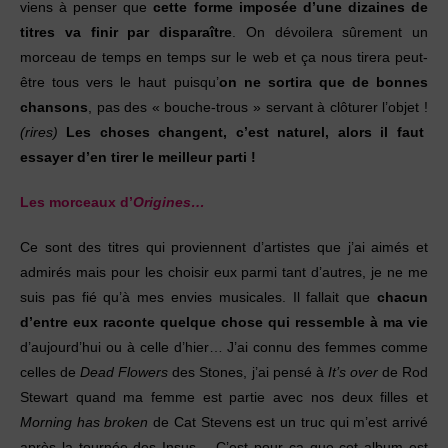
viens à penser que
cette forme imposée d’une dizaines de
titres va finir par disparaître
. On dévoilera sûrement un
morceau de temps en temps sur le web et ça nous tirera peut-
être tous vers le haut puisqu’
on ne sortira que de bonnes
chansons
, pas des « bouche-trous » servant à clôturer l’objet !
(rires)
Les choses changent, c’est naturel, alors il faut
essayer d’en tirer le meilleur parti !
Les morceaux d’
Origines…
Ce sont des titres qui proviennent d’artistes que j’ai aimés et
admirés mais pour les choisir eux parmi tant d’autres, je ne me
suis pas fié qu’à mes envies musicales. Il fallait que
chacun
d’entre eux raconte quelque chose qui ressemble à ma vie
d’aujourd’hui ou à celle d’hier… J’ai connu des femmes comme
celles de
Dead Flowers
des Stones, j’ai pensé à
It’s over
de Rod
Stewart quand ma femme est partie avec nos deux filles et
Morning has broken
de Cat Stevens est un truc qui m’est arrivé
après la tournée des Insus… C’est pour ça que cet album est