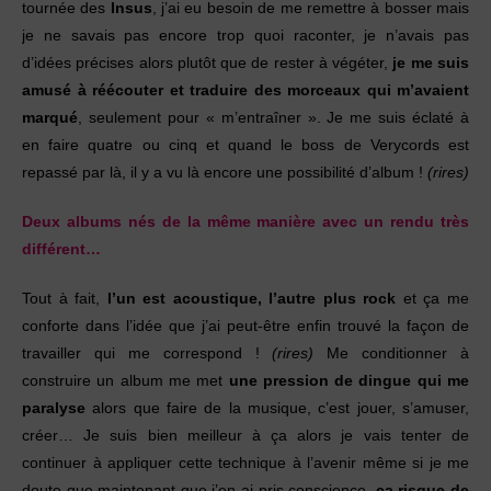
tournée des
Insus
, j’ai eu besoin de me remettre à bosser mais
je ne savais pas encore trop quoi raconter, je n’avais pas
d’idées précises alors plutôt que de rester à végéter,
je me suis
amusé à réécouter et traduire des morceaux qui m’avaient
marqué
, seulement pour « m’entraîner ». Je me suis éclaté à
en faire quatre ou cinq et quand le boss de Verycords est
repassé par là, il y a vu là encore une possibilité d’album !
(rires)
Deux albums nés de la même manière avec un rendu très
différent…
Tout à fait,
l’un est acoustique, l’autre plus rock
et ça me
conforte dans l’idée que j’ai peut-être enfin trouvé la façon de
travailler qui me correspond !
(rires)
Me conditionner à
construire un album me met
une pression de dingue qui me
paralyse
alors que faire de la musique, c’est jouer, s’amuser,
créer… Je suis bien meilleur à ça alors je vais tenter de
continuer à appliquer cette technique à l’avenir même si je me
doute que maintenant que j’en ai pris conscience,
ça risque de