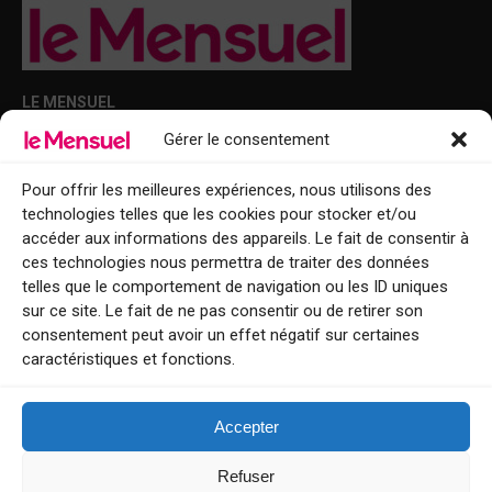
LE MENSUEL
Gérer le consentement
Points de diffusion Var et Alpes-Maritimes : oû trouver Le Mensuel ?
Le Mensuel en PDF : consultez le magazine en ligne
Pour offrir les meilleures expériences, nous utilisons des
technologies telles que les cookies pour stocker et/ou
Qui sommes-nous ?
accéder aux informations des appareils. Le fait de consentir à
BFM Top Sorties
ces technologies nous permettra de traiter des données
telles que le comportement de navigation ou les ID uniques
EVENT
sur ce site. Le fait de ne pas consentir ou de retirer son
consentement peut avoir un effet négatif sur certaines
Tourisme week-end : envie de vous évader le temps d’un week-end ou
caractéristiques et fonctions.
de découvrir une nouvelle destination ?
Explorez nos bonnes adresses
Accepter
Contact
Refuser