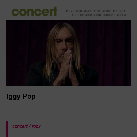
Iggy Pop
concert /
rock