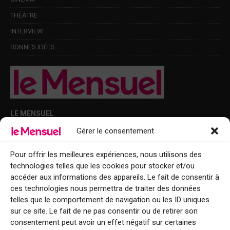
THÉÂTRE
INTERVIEW
BONNES IDÉES
LE MENSUEL
Gérer le consentement
Points de diffusion Var et Alpes-Maritimes : oû trouver Le Mensuel ?
Le Mensuel en PDF : consultez le magazine en ligne
Pour offrir les meilleures expériences, nous utilisons des
technologies telles que les cookies pour stocker et/ou
Qui sommes-nous ?
accéder aux informations des appareils. Le fait de consentir à
BFM Top Sorties
ces technologies nous permettra de traiter des données
telles que le comportement de navigation ou les ID uniques
EVENT
sur ce site. Le fait de ne pas consentir ou de retirer son
consentement peut avoir un effet négatif sur certaines