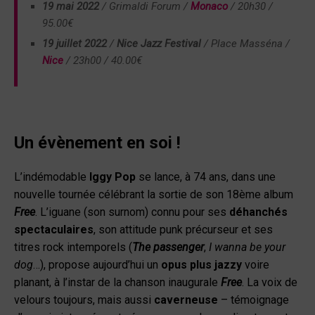
19 mai 2022
/ Grimaldi Forum /
Monaco
/ 20h30 /
95.00
€
19 juillet 2022
/
Nice Jazz Festival
/ Place Masséna /
Nice
/ 23h00 / 40.00€
Un évènement en soi !
L’indémodable
Iggy Pop
se lance, à 74 ans, dans une
nouvelle tournée célébrant la sortie de son 18
ème
album
Free
. L’iguane (son surnom) connu pour ses
déhanchés
spectaculaires
, son attitude punk précurseur et ses
titres rock intemporels (
The passenger
,
I wanna be your
dog
…), propose aujourd’hui un
opus plus jazzy
voire
planant, à l’instar de la chanson inaugurale
Free
. La voix de
velours toujours, mais aussi
caverneuse
– témoignage