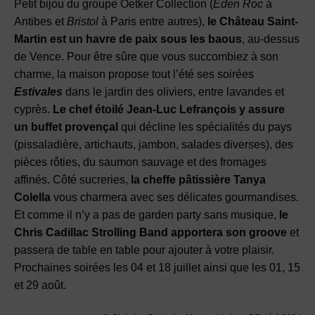
Petit bijou du groupe Oetker Collection (
Eden Roc
à
Antibes et
Bristol
à Paris entre autres),
le Château Saint-
Martin est un havre de paix sous les baous
, au-dessus
de Vence. Pour être sûre que vous succombiez à son
charme, la maison propose tout l’été ses soirées
Estivales
dans le jardin des oliviers, entre lavandes et
cyprès.
Le chef étoilé Jean-Luc Lefrançois y assure
un buffet provençal
qui décline les spécialités du pays
(pissaladière, artichauts, jambon, salades diverses), des
pièces rôties, du saumon sauvage et des fromages
affinés. Côté sucreries,
la cheffe pâtissière Tanya
Colella
vous charmera avec ses délicates gourmandises.
Et comme il n’y a pas de garden party sans musique,
le
Chris Cadillac Strolling Band apportera son groove
et
passera de table en table pour ajouter à votre plaisir.
Prochaines soirées les 04 et 18 juillet ainsi que les 01, 15
et 29 août.