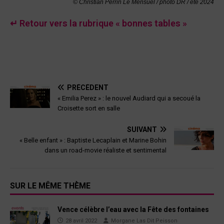
© Christian Perrin Le Mensuel / photo DR /
été 2024
↵ Retour vers la rubrique « bonnes tables »
PRÉCÉDENT
« Emilia Perez » : le nouvel Audiard qui a secoué la
Croisette sort en salle
SUIVANT
« Belle enfant » : Baptiste Lecaplain et Marine Bohin
dans un road-movie réaliste et sentimental
SUR LE MÊME THÈME
Vence célèbre l’eau avec la Fête des fontaines
28 avril 2022
Morgane Las Dit Peisson