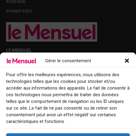
INTERVIEW
BONNES IDÉES
LE MENSUEL
Gérer le consentement
Points de diffusion Var et Alpes-Maritimes : oû trouver Le Mensuel ?
Le Mensuel en PDF : consultez le magazine en ligne
Pour offrir les meilleures expériences, nous utilisons des
technologies telles que les cookies pour stocker et/ou
Qui sommes-nous ?
accéder aux informations des appareils. Le fait de consentir à
BFM Top Sorties
ces technologies nous permettra de traiter des données
telles que le comportement de navigation ou les ID uniques
EVENT
sur ce site. Le fait de ne pas consentir ou de retirer son
consentement peut avoir un effet négatif sur certaines
Tourisme week-end : envie de vous évader le temps d’un week-end ou
caractéristiques et fonctions.
de découvrir une nouvelle destination ?