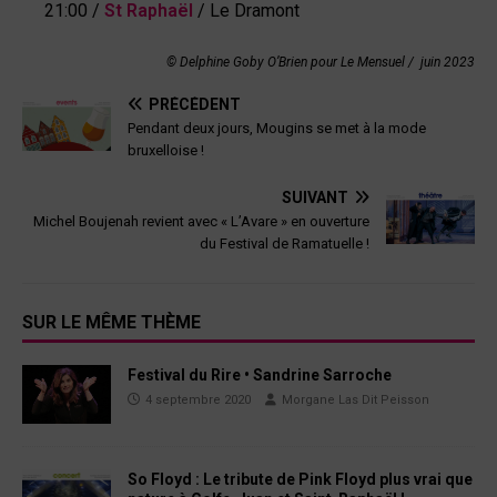
21:00 /
St Raphaël
/ Le Dramont
© Delphine Goby O’Brien pour Le Mensuel /
juin 2023
PRÉCÉDENT
Pendant deux jours, Mougins se met à la mode
bruxelloise !
SUIVANT
Michel Boujenah revient avec « L’Avare » en ouverture
du Festival de Ramatuelle !
SUR LE MÊME THÈME
Festival du Rire • Sandrine Sarroche
4 septembre 2020
Morgane Las Dit Peisson
So Floyd : Le tribute de Pink Floyd plus vrai que