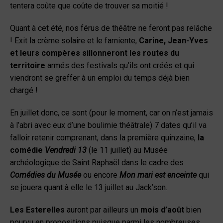
tentera coûte que coûte de trouver sa moitié !
Quant à cet été, nos férus de théâtre ne feront pas relâche
! Exit la crème solaire et le farniente,
Carine, Jean-Yves
et leurs compères sillonneront les routes du
territoire
armés des festivals qu’ils ont créés et qui
viendront se greffer à un emploi du temps déjà bien
chargé !
En juillet donc, ce sont (pour le moment, car on n’est jamais
à l’abri avec eux d’une boulimie théâtrale) 7 dates qu’il va
falloir retenir comprenant, dans la première quinzaine,
la
comédie
Vendredi 13
(le 11 juillet) au Musée
archéologique de Saint Raphaël dans le cadre des
Comédies du Musée
ou encore
Mon mari est enceinte
qui
se jouera quant à elle le 13 juillet au Jack’son.
Les Esterelles
auront par ailleurs un
mois d’août
bien
pourvu en propositions puisque parmi les nombreuses