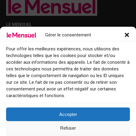
LE MENSUEL
Gérer le consentement
Points de diffusion Var et Alpes-Maritimes : oû trouver Le Mensuel ?
Le Mensuel en PDF : consultez le magazine en ligne
Pour offrir les meilleures expériences, nous utilisons des
technologies telles que les cookies pour stocker et/ou
Qui sommes-nous ?
accéder aux informations des appareils. Le fait de consentir à
BFM Top Sorties
ces technologies nous permettra de traiter des données
telles que le comportement de navigation ou les ID uniques
EVENT
sur ce site. Le fait de ne pas consentir ou de retirer son
consentement peut avoir un effet négatif sur certaines
Tourisme week-end : envie de vous évader le temps d’un week-end ou
caractéristiques et fonctions.
de découvrir une nouvelle destination ?
Explorez nos bonnes adresses
Accepter
Contact
Refuser