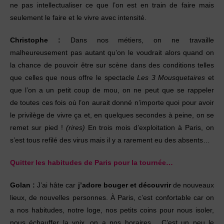
ne pas intellectualiser ce
que l’on est en train de faire mais
seulement le faire
et le vivre avec intensité.
Christophe :
Dans nos métiers, on ne travaille
malheureusement
pas autant qu’on le voudrait alors
quand on
la chance de pouvoir être sur scène dans
des conditions telles
que celles que nous offre le
spectacle
Les 3 Mousquetaires
et
que l’on a un
petit coup de mou, on ne peut que se rappeler
de
toutes ces fois où l’on aurait donné n’importe quoi
pour avoir
le privilège de vivre ça et, en quelques
secondes à peine, on se
remet sur pied !
(rires)
En
trois mois d’exploitation à Paris, on
s’est tous refilé
des virus mais il y a rarement eu des absents…
Quitter les habitudes de Paris pour la tournée…
Golan :
J’ai hâte car
j’adore bouger et découvrir
de
nouveaux
lieux, de nouvelles personnes. À Paris, c’est
confortable car on
a nos habitudes, notre loge, nos
petits coins pour nous isoler,
nous échauffer la voix,
on a nos horaires… C’est un peu le