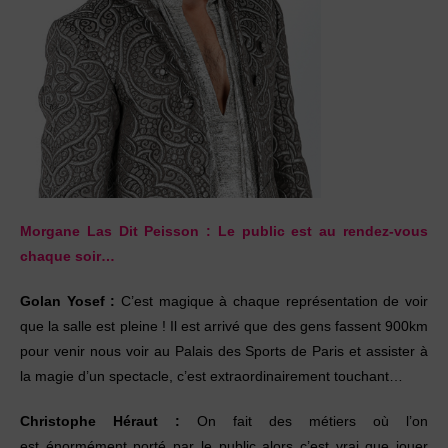
Morgane Las Dit Peisson :
Le public est au rendez-vous
chaque soir…
Golan Yosef :
C’est magique à chaque représentation
de voir
que la salle est pleine ! Il est arrivé
que des gens fassent 900km
pour venir nous voir
au Palais des Sports de Paris et assister à
la magie
d’un spectacle, c’est extraordinairement touchant…
Christophe Héraut :
On fait des métiers où l’on
est
énormément porté par le public alors c’est vrai
que jouer