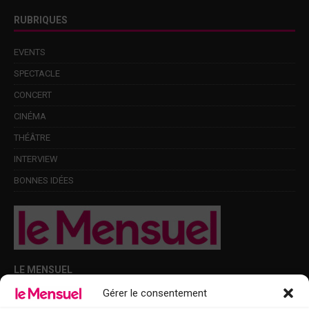
RUBRIQUES
EVENTS
SPECTACLE
CONCERT
CINÉMA
THÉÂTRE
INTERVIEW
BONNES IDÉES
LE MENSUEL
Gérer le consentement
Points de diffusion Var et Alpes-Maritimes : oû trouver Le Mensuel ?