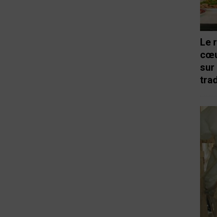
Le 
cœu
sur
trad