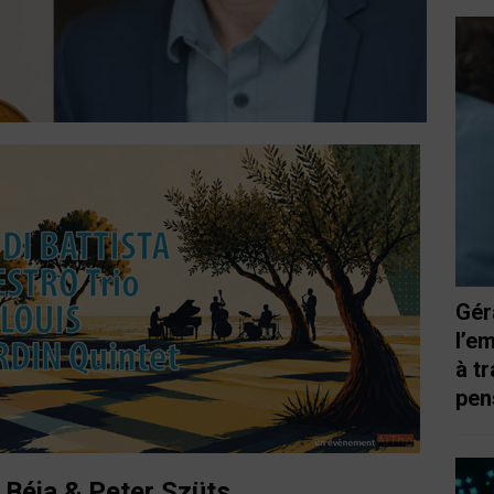
Gér
l’e
à t
pen
 Béja & Peter Szüts