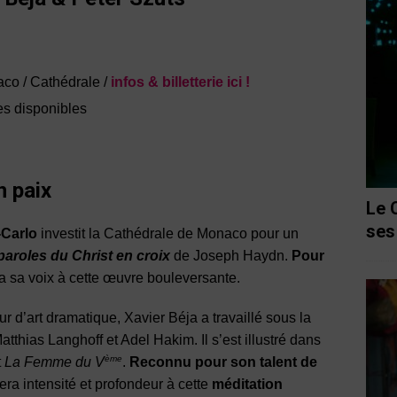
aco / Cathédrale /
infos & billetterie ici !
ces disponibles
n paix
Le 
ses
-Carlo
investit la Cathédrale de Monaco pour un
paroles du Christ en croix
de Joseph Haydn.
Pour
a sa voix à cette œuvre bouleversante.
 d’art dramatique, Xavier Béja a travaillé sous la
tthias Langhoff et Adel Hakim. Il s’est illustré dans
ème
t
La Femme du V
.
Reconnu pour son talent de
rtera intensité et profondeur à cette
méditation