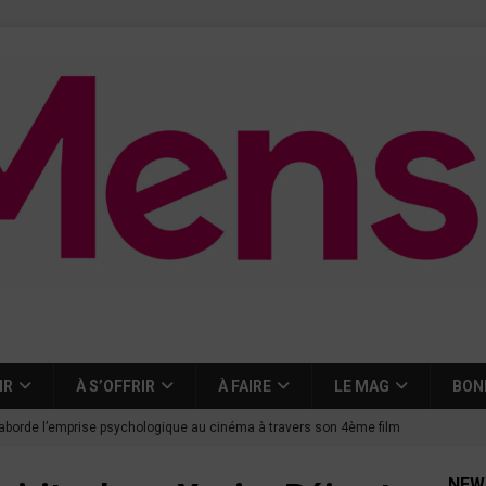
IR
À S’OFFRIR
À FAIRE
LE MAG
BON
aborde l’emprise psychologique au cinéma à travers son 4ème film
NEW