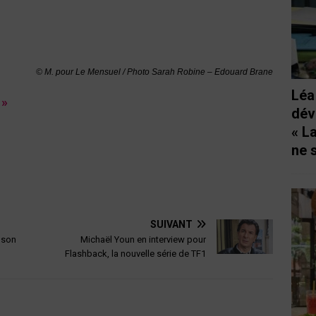
© M. pour Le Mensuel / Photo Sarah Robine – Edouard Brane
Léa
 »
dév
« L
ne 
SUIVANT
 son
Michaël Youn en interview pour
Flashback, la nouvelle série de TF1