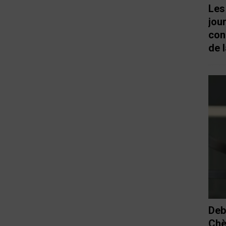
Les
jou
con
de l
Deb
Chè