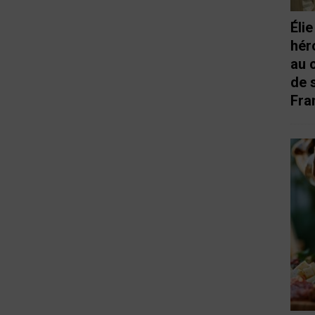
Éli
hér
au 
de 
Fra