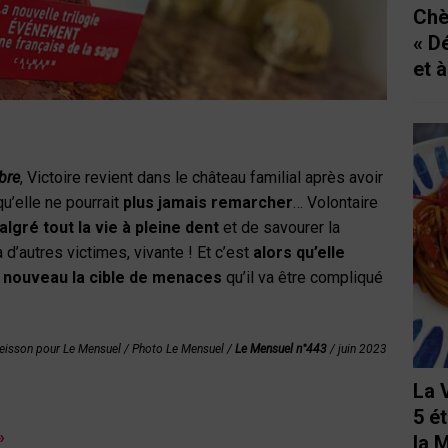
Chè
« D
et 
bre
, Victoire revient dans le château familial après avoir
qu’elle ne pourrait
plus jamais remarcher
… Volontaire
lgré tout la vie à pleine dent
et de savourer la
à d’autres victimes, vivante ! Et c’est
alors qu’elle
à nouveau la cible de menaces
qu’il va être compliqué
eisson pour Le Mensuel / Photo Le Mensuel /
Le Mensuel n°443
/ juin 2023
La 
5 é
»
la 