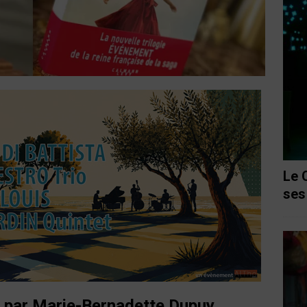
Le 
ses
» par Marie-Bernadette Dupuy