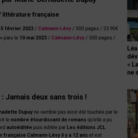
 littérature française
15 février 2023
/
Calmann-Lévy
/ 500 pages / 23.90€
 »
paru le
10 mai 2023
/
Calmann-Lévy
/ 500 pages /
Léa
dév
« L
ne 
 : Jamais deux sans trois !
nadette Dupuy
ne semble pas avoir été touchée par le
oit le
nombre étourdissant de romans
qu’elle a pu
ord
autoéditée
puis éditée par
Les éditions JCL
 française Calmann-Lévy il y a 12 ans
et est