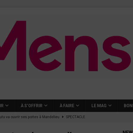
IR
À S’OFFRIR
À FAIRE
LE MAG
BON
tutu va ouvrir ses portes à Mandelieu
SPECTACLE
nie Thierry dévoilent au cinéma ce que devient « La vie d’une
NEW