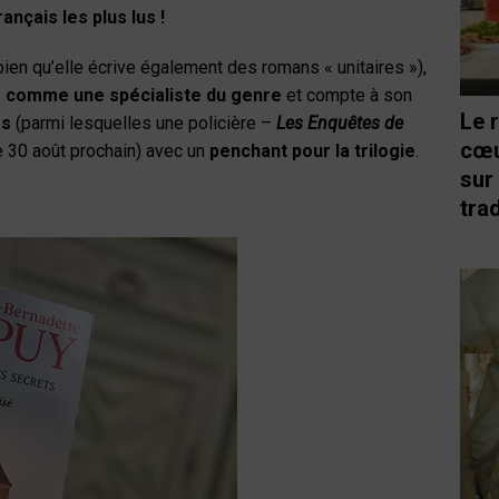
rançais les plus lus !
ien qu’elle écrive également des romans « unitaires »),
 comme une spécialiste du genre
et compte à son
Le 
es
(parmi lesquelles une policière –
Les Enquêtes de
cœu
le 30 août prochain) avec un
penchant pour la trilogie
.
sur
trad