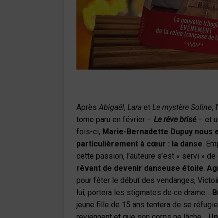
Après
Abigaël
,
Lara
et
Le mystère Soline
,
tome paru en février –
Le rêve brisé
– et u
fois-ci,
Marie-Bernadette Dupuy nous en
particulièrement à cœur : la danse
. Em
cette passion, l’auteure s’est « servi » d
rêvant de devenir danseuse étoile
.
Ag
pour fêter le début des vendanges, Victoi
lui, portera les stigmates de ce drame…
B
jeune fille de 15 ans tentera de se réfug
reviennent et que son corps ne lâche…
Un