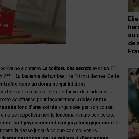
Éli
hér
au 
de 
Fra
er
 l’écrivaine a entamé
Le château des secrets
avec un 1
nd
n 2
–
La ballerine de l’ombre
– le 10 mai dernier. Cette
traîne dans un domaine qui lui tient
pêchée par la maladie, dès l’enfance, de s’adonner à
e cette souffrance pour façonner une
adolescente
ressée lors d’une soirée
organisée par son cousin
re ne se rappellera rien le lendemain mais son corps,
risée tant physiquement que psychologiquement
, la
ier dans la danse jusqu’à ce que ses souvenirs
 drame personnel qui se mêlera à d’anciennes