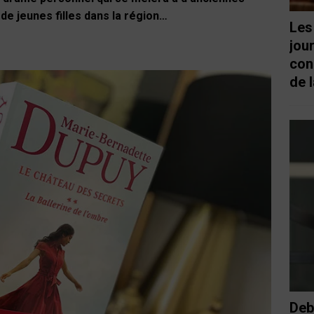
de jeunes filles dans la région…
Les
jou
con
de l
Deb