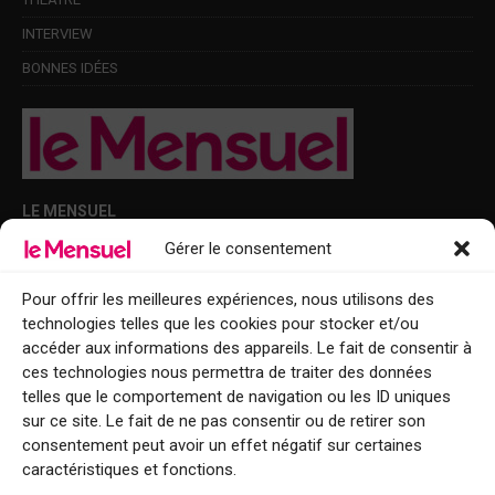
INTERVIEW
BONNES IDÉES
LE MENSUEL
Gérer le consentement
Points de diffusion Var et Alpes-Maritimes : oû trouver Le Mensuel ?
Le Mensuel en PDF : consultez le magazine en ligne
Pour offrir les meilleures expériences, nous utilisons des
technologies telles que les cookies pour stocker et/ou
Qui sommes-nous ?
accéder aux informations des appareils. Le fait de consentir à
BFM Top Sorties
ces technologies nous permettra de traiter des données
telles que le comportement de navigation ou les ID uniques
EVENT
sur ce site. Le fait de ne pas consentir ou de retirer son
consentement peut avoir un effet négatif sur certaines
Tourisme week-end : envie de vous évader le temps d’un week-end ou
caractéristiques et fonctions.
de découvrir une nouvelle destination ?