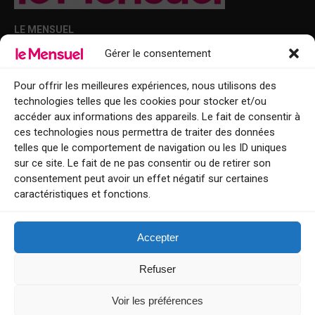
LE MENSUEL
Gérer le consentement
Points de diffusion Var et Alpes-Maritimes : oû trouver Le Mensuel ?
Le Mensuel en PDF : consultez le magazine en ligne
Pour offrir les meilleures expériences, nous utilisons des
technologies telles que les cookies pour stocker et/ou
Qui sommes-nous ?
accéder aux informations des appareils. Le fait de consentir à
BFM Top Sorties
ces technologies nous permettra de traiter des données
telles que le comportement de navigation ou les ID uniques
EVENT
sur ce site. Le fait de ne pas consentir ou de retirer son
consentement peut avoir un effet négatif sur certaines
Tourisme week-end : envie de vous évader le temps d’un week-end ou
caractéristiques et fonctions.
de découvrir une nouvelle destination ?
Explorez nos bonnes adresses
Accepter
Contact
Refuser
Voir les préférences