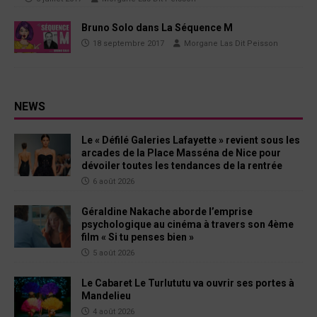
Bruno Solo dans La Séquence M
18 septembre 2017
Morgane Las Dit Peisson
NEWS
Le « Défilé Galeries Lafayette » revient sous les
arcades de la Place Masséna de Nice pour
dévoiler toutes les tendances de la rentrée
6 août 2026
Géraldine Nakache aborde l’emprise
psychologique au cinéma à travers son 4ème
film « Si tu penses bien »
5 août 2026
Le Cabaret Le Turlututu va ouvrir ses portes à
Mandelieu
4 août 2026