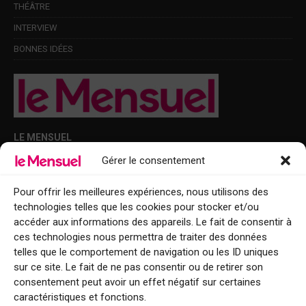
THÉÂTRE
INTERVIEW
BONNES IDÉES
LE MENSUEL
Gérer le consentement
Points de diffusion Var et Alpes-Maritimes : oû trouver Le Mensuel ?
Le Mensuel en PDF : consultez le magazine en ligne
Pour offrir les meilleures expériences, nous utilisons des
technologies telles que les cookies pour stocker et/ou
Qui sommes-nous ?
accéder aux informations des appareils. Le fait de consentir à
BFM Top Sorties
ces technologies nous permettra de traiter des données
telles que le comportement de navigation ou les ID uniques
EVENT
sur ce site. Le fait de ne pas consentir ou de retirer son
consentement peut avoir un effet négatif sur certaines
Tourisme week-end : envie de vous évader le temps d’un week-end ou
caractéristiques et fonctions.