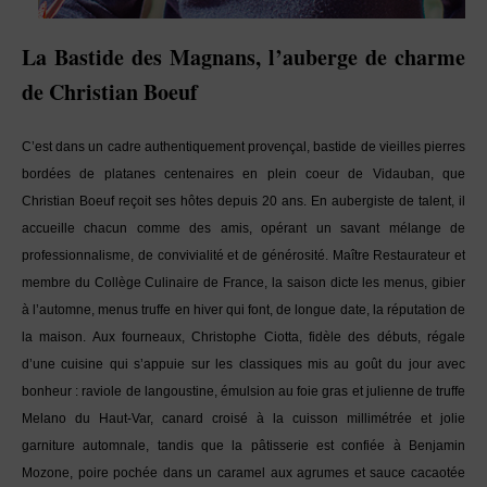
La Bastide des Magnans, l’auberge de charme
de Christian Boeuf
C’est dans un cadre authentiquement provençal, bastide de vieilles pierres
bordées de platanes centenaires en plein coeur de Vidauban, que
Christian Boeuf reçoit ses hôtes depuis 20 ans. En aubergiste de talent, il
accueille chacun comme des amis, opérant un savant mélange de
professionnalisme, de convivialité et de générosité. Maître Restaurateur et
membre du Collège Culinaire de France, la saison dicte les menus, gibier
à l’automne, menus truffe en hiver qui font, de longue date, la réputation de
la maison. Aux fourneaux, Christophe Ciotta, fidèle des débuts, régale
d’une cuisine qui s’appuie sur les classiques mis au goût du jour avec
bonheur : raviole de langoustine, émulsion au foie gras et julienne de truffe
Melano du Haut-Var, canard croisé à la cuisson millimétrée et jolie
garniture automnale, tandis que la pâtisserie est confiée à Benjamin
Mozone, poire pochée dans un caramel aux agrumes et sauce cacaotée