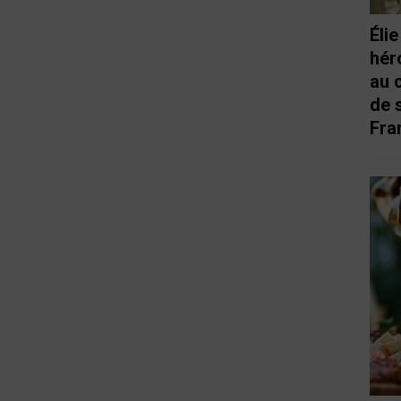
Éli
hér
au 
de 
Fra