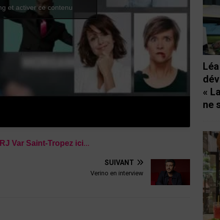
g et activer ce contenu
Léa
dév
« L
ne 
ici..
.
NRJ Var
Saint-Tropez
SUIVANT
Verino en interview