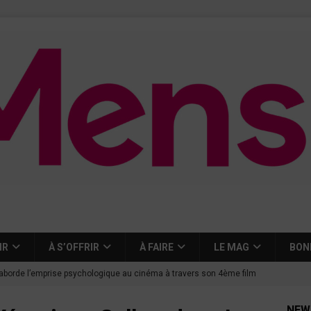
IR
À S’OFFRIR
À FAIRE
LE MAG
BON
aborde l’emprise psychologique au cinéma à travers son 4ème film
NEW