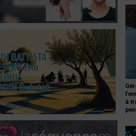
Gér
l’e
à t
pen