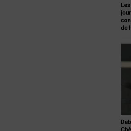
Les
jou
con
de l
Deb
Chè