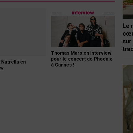
Le 
cœu
sur
trad
Thomas Mars en interview
pour le concert de Phoenix
 Natrella en
à Cannes !
ew