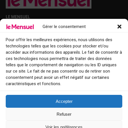
LE MENSUEL
Gérer le consentement
Points de diffusion Var et Alpes-Maritimes : oû trouver Le Mensuel ?
Le Mensuel en PDF : consultez le magazine en ligne
Pour offrir les meilleures expériences, nous utilisons des
technologies telles que les cookies pour stocker et/ou
Qui sommes-nous ?
accéder aux informations des appareils. Le fait de consentir à
BFM Top Sorties
ces technologies nous permettra de traiter des données
telles que le comportement de navigation ou les ID uniques
EVENT
sur ce site. Le fait de ne pas consentir ou de retirer son
consentement peut avoir un effet négatif sur certaines
Tourisme week-end : envie de vous évader le temps d’un week-end ou
caractéristiques et fonctions.
de découvrir une nouvelle destination ?
Explorez nos bonnes adresses
Accepter
Contact
Refuser
Voir les préférences