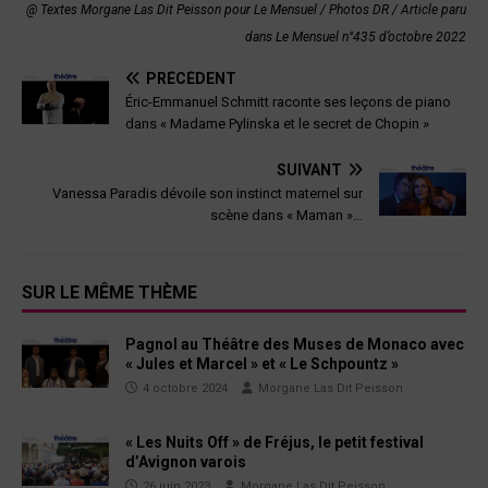
@ Textes Morgane Las Dit Peisson pour Le Mensuel / Photos DR / Article paru
dans Le Mensuel n°435 d’octobre 2022
PRÉCÉDENT
Éric-Emmanuel Schmitt raconte ses leçons de piano
dans « Madame Pylinska et le secret de Chopin »
SUIVANT
Vanessa Paradis dévoile son instinct maternel sur
scène dans « Maman »…
SUR LE MÊME THÈME
Pagnol au Théâtre des Muses de Monaco avec
« Jules et Marcel » et « Le Schpountz »
4 octobre 2024
Morgane Las Dit Peisson
« Les Nuits Off » de Fréjus, le petit festival
d’Avignon varois
26 juin 2023
Morgane Las Dit Peisson