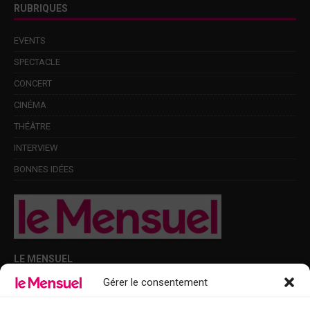
RUBRIQUES
EVENTS
SPECTACLE
CONCERT
CINÉMA
THÉÂTRE
INTERVIEW
BONNES IDÉES
LE MENSUEL
Gérer le consentement
Points de diffusion Var et Alpes-Maritimes : oû trouver Le Mensuel ?