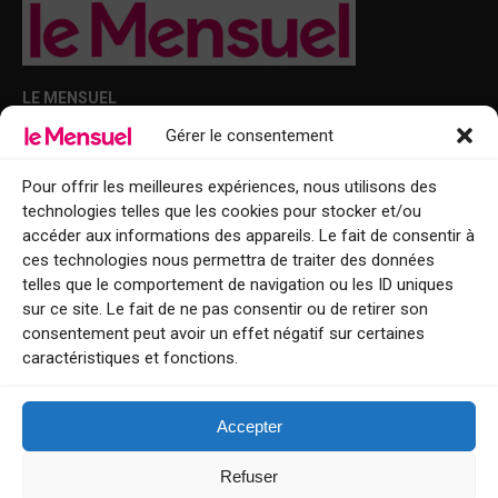
LE MENSUEL
Gérer le consentement
Points de diffusion Var et Alpes-Maritimes : oû trouver Le Mensuel ?
Le Mensuel en PDF : consultez le magazine en ligne
Pour offrir les meilleures expériences, nous utilisons des
technologies telles que les cookies pour stocker et/ou
Qui sommes-nous ?
accéder aux informations des appareils. Le fait de consentir à
BFM Top Sorties
ces technologies nous permettra de traiter des données
telles que le comportement de navigation ou les ID uniques
EVENT
sur ce site. Le fait de ne pas consentir ou de retirer son
consentement peut avoir un effet négatif sur certaines
Tourisme week-end : envie de vous évader le temps d’un week-end ou
caractéristiques et fonctions.
de découvrir une nouvelle destination ?
Explorez nos bonnes adresses
Accepter
Contact
Refuser