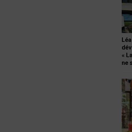
Léa
dév
« L
ne 