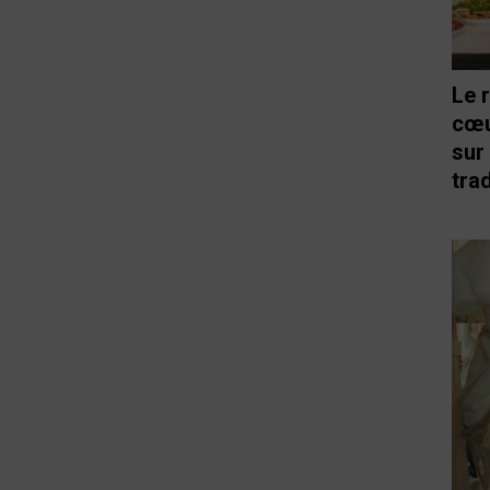
Le 
cœu
sur
trad