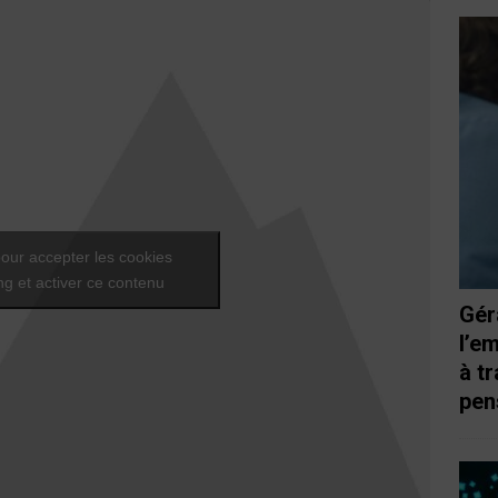
our accepter les cookies
g et activer ce contenu
Gér
l’e
à t
pen