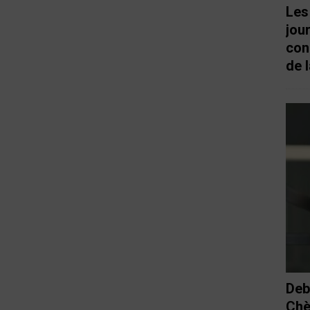
Les
jou
con
de l
Deb
Chè