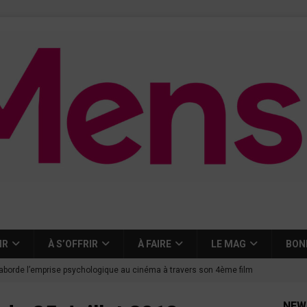
IR
À S’OFFRIR
À FAIRE
LE MAG
BON
aborde l’emprise psychologique au cinéma à travers son 4ème film
NEW