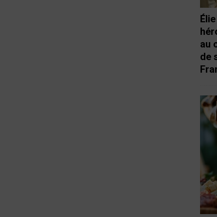
Éli
hér
au 
de 
Fra