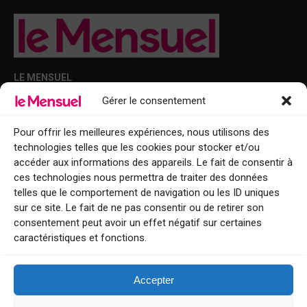
LE MENSUEL
Gérer le consentement
Points de diffusion Var et Alpes-Maritimes : oû trouver Le Mensuel ?
Le Mensuel en PDF : consultez le magazine en ligne
Pour offrir les meilleures expériences, nous utilisons des
technologies telles que les cookies pour stocker et/ou
Qui sommes-nous ?
accéder aux informations des appareils. Le fait de consentir à
BFM Top Sorties
ces technologies nous permettra de traiter des données
telles que le comportement de navigation ou les ID uniques
EVENT
sur ce site. Le fait de ne pas consentir ou de retirer son
consentement peut avoir un effet négatif sur certaines
Tourisme week-end : envie de vous évader le temps d’un week-end ou
caractéristiques et fonctions.
de découvrir une nouvelle destination ?
Explorez nos bonnes adresses
Accepter
Contact