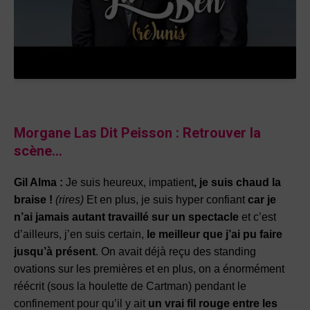
Morgane Las
Dit Pe
isson :
Retrouver la
scène…
Gil Alma :
Je suis heureux, impatient
, je suis chaud la
braise !
(rires)
Et en plus, je suis hyper confiant
car je
n’ai jamais autant travaillé sur un spectacle
et c’est
d’ailleurs, j’en suis certain,
le meilleur que j’ai pu faire
jusqu’à présent
. On avait déjà reçu des standing
ovations sur les premières et en plus, on a énormément
réécrit (sous la houlette de Cartman) pendant le
confinement pour qu’il y ait
un vrai fil rouge entre les