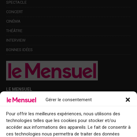
SPECTACLE
CONCERT
CINÉMA
THÉÂTRE
INTERVIEW
BONNES IDÉES
LE MENSUEL
Gérer le consentement
Points de diffusion Var et Alpes-Maritimes : oû trouver Le Mensuel ?
Le Mensuel en PDF : consultez le magazine en ligne
Pour offrir les meilleures expériences, nous utilisons des
technologies telles que les cookies pour stocker et/ou
Qui sommes-nous ?
accéder aux informations des appareils. Le fait de consentir à
BFM Top Sorties
ces technologies nous permettra de traiter des données