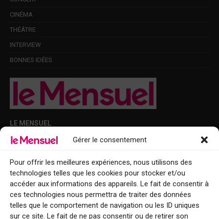
CINÉMA
THÉÂTRE
INTERVIEW
BONNES IDÉES
LE MENSUEL
Gérer le consentement
Points de diffusion Var et Alpes-Maritimes : oû trouver Le Mensuel ?
Le Mensuel en PDF : consultez le magazine en ligne
Pour offrir les meilleures expériences, nous utilisons des
technologies telles que les cookies pour stocker et/ou
Qui sommes-nous ?
accéder aux informations des appareils. Le fait de consentir à
BFM Top Sorties
ces technologies nous permettra de traiter des données
telles que le comportement de navigation ou les ID uniques
EVENT
sur ce site. Le fait de ne pas consentir ou de retirer son