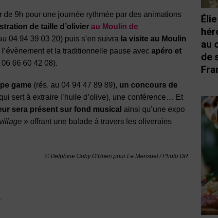
ir de 9h pour une journée rythmée par des animations
Éli
ration de taille d’olivier
au Moulin de
hér
au 04 94 39 03 20) puis s’en suivra
la visite au Moulin
au 
e l’évènement et la traditionnelle pause avec
apéro et
de 
u 06 66 60 42 08).
Fra
ape game
(rés. au 04 94 47 89 89),
un concours de
 qui sert à extraire l’huile d’olive), une conférence… Et
ur sera présent sur fond musical
ainsi qu’une expo
village »
offrant une balade à travers les oliveraies
©
Delphine Goby O’Brien
pour Le Mensuel / Photo DR
»