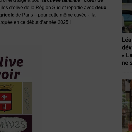
d’or et d’argent pour
la
cuvée familiale “Cœur de
les d’olive de la Région Sud et repartie avec
deux
gricole
de Paris – pour cette même cuvée -, la
rquée en ce début d’année 2025 !
Léa
dév
« L
ne 