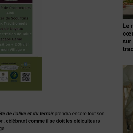
Le 
cœu
sur
trad
te de l’olive et du terroir
prendra encore tout son
on,
célébrant comme il se doit les oléiculteurs
ge.