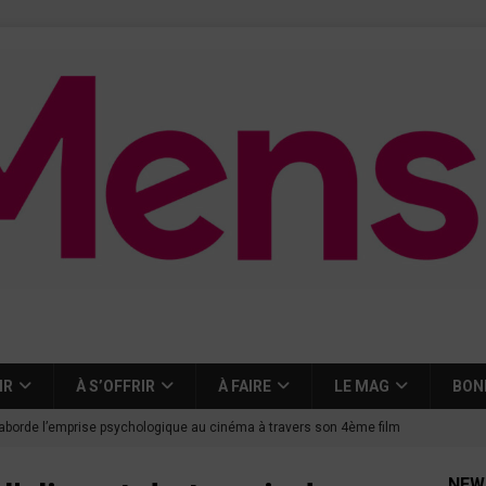
IR
À S’OFFRIR
À FAIRE
LE MAG
BON
aborde l’emprise psychologique au cinéma à travers son 4ème film
NEW