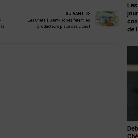
Les
jou
SUIVANT
con
 :
Les Chefs à Saint-Tropez fêtent les
 la
producteurs place des Lices !
de l
Deb
Chè