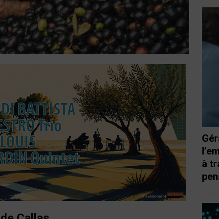
Gér
l’e
à t
pen
r de Callas