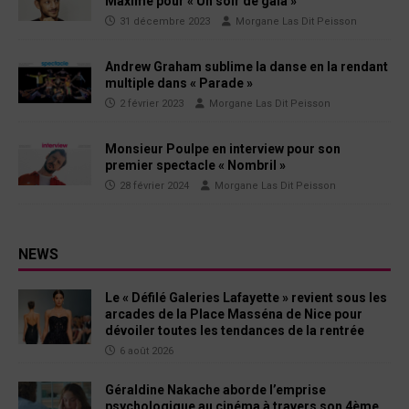
Maxime pour « Un soir de gala »
31 décembre 2023
Morgane Las Dit Peisson
Andrew Graham sublime la danse en la rendant
multiple dans « Parade »
2 février 2023
Morgane Las Dit Peisson
Monsieur Poulpe en interview pour son
premier spectacle « Nombril »
28 février 2024
Morgane Las Dit Peisson
NEWS
Le « Défilé Galeries Lafayette » revient sous les
arcades de la Place Masséna de Nice pour
dévoiler toutes les tendances de la rentrée
6 août 2026
Géraldine Nakache aborde l’emprise
psychologique au cinéma à travers son 4ème