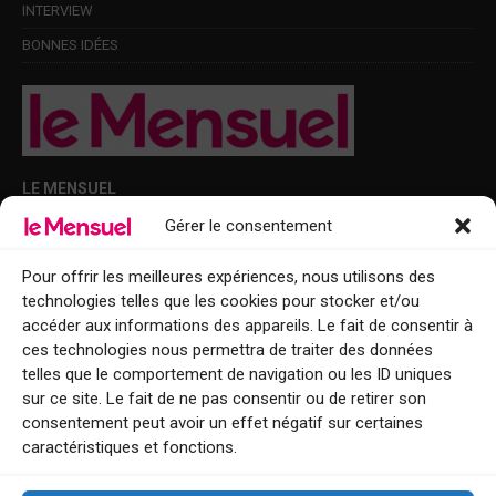
INTERVIEW
BONNES IDÉES
LE MENSUEL
Gérer le consentement
Points de diffusion Var et Alpes-Maritimes : oû trouver Le Mensuel ?
Le Mensuel en PDF : consultez le magazine en ligne
Pour offrir les meilleures expériences, nous utilisons des
technologies telles que les cookies pour stocker et/ou
Qui sommes-nous ?
accéder aux informations des appareils. Le fait de consentir à
BFM Top Sorties
ces technologies nous permettra de traiter des données
telles que le comportement de navigation ou les ID uniques
EVENT
sur ce site. Le fait de ne pas consentir ou de retirer son
consentement peut avoir un effet négatif sur certaines
Tourisme week-end : envie de vous évader le temps d’un week-end ou
caractéristiques et fonctions.
de découvrir une nouvelle destination ?