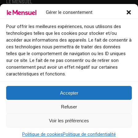
LE MENSUEL
Gérer le consentement
Points de diffusion Var et Alpes-Maritimes : oû trouver Le Mensuel ?
Le Mensuel en PDF : consultez le magazine en ligne
Pour offrir les meilleures expériences, nous utilisons des
technologies telles que les cookies pour stocker et/ou
Qui sommes-nous ?
accéder aux informations des appareils. Le fait de consentir à
BFM Top Sorties
ces technologies nous permettra de traiter des données
telles que le comportement de navigation ou les ID uniques
EVENT
sur ce site. Le fait de ne pas consentir ou de retirer son
consentement peut avoir un effet négatif sur certaines
Tourisme week-end : envie de vous évader le temps d’un week-end ou
caractéristiques et fonctions.
de découvrir une nouvelle destination ?
Explorez nos bonnes adresses
Accepter
Contact
Refuser
Voir les préférences
Le Mensuel
Politique de cookies
Politique de confidentialité