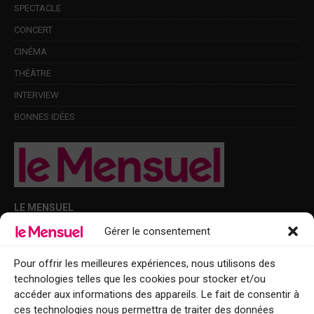
SPECTACLE
CONCERT
CINÉMA
THÉÂTRE
INTERVIEW
BONNES IDÉES
LE MENSUEL
Gérer le consentement
Points de diffusion Var et Alpes-Maritimes : oû trouver Le Mensuel ?
Le Mensuel en PDF : consultez le magazine en ligne
Pour offrir les meilleures expériences, nous utilisons des
technologies telles que les cookies pour stocker et/ou
Qui sommes-nous ?
accéder aux informations des appareils. Le fait de consentir à
BFM Top Sorties
ces technologies nous permettra de traiter des données