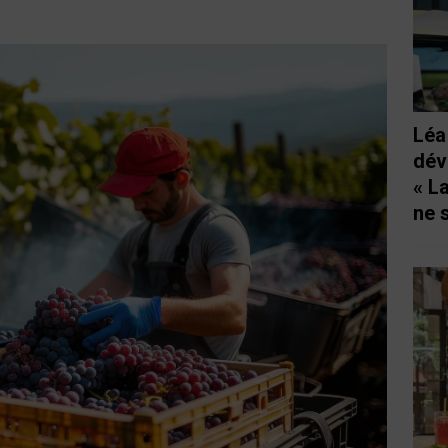
Léa
dév
« L
ne 