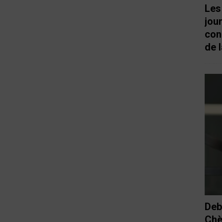
Les
jou
con
de l
Deb
Chè