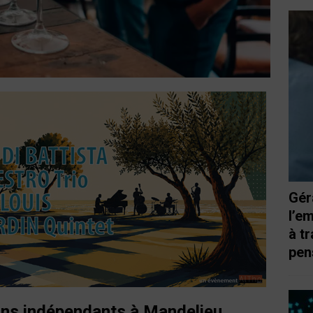
Gér
l’e
à t
pen
ons indépendants à Mandelieu