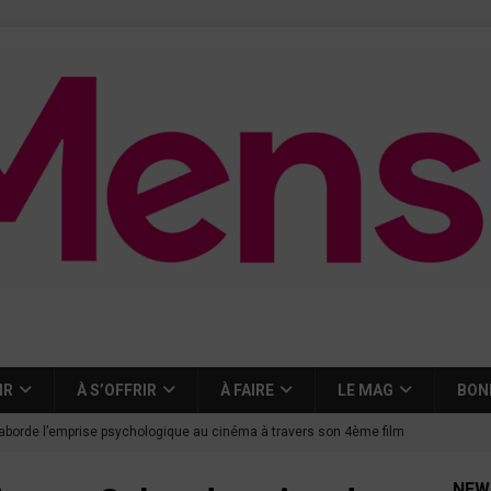
IR
À S’OFFRIR
À FAIRE
LE MAG
BON
aborde l’emprise psychologique au cinéma à travers son 4ème film
NEW