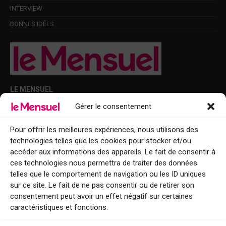
INTERVIEW
BONNES IDÉES
LE MENSUEL
Gérer le consentement
Points de diffusion Var et Alpes-Maritimes : oû trouver Le Mensuel ?
Le Mensuel en PDF : consultez le magazine en ligne
Pour offrir les meilleures expériences, nous utilisons des
technologies telles que les cookies pour stocker et/ou
Qui sommes-nous ?
accéder aux informations des appareils. Le fait de consentir à
BFM Top Sorties
ces technologies nous permettra de traiter des données
telles que le comportement de navigation ou les ID uniques
EVENT
sur ce site. Le fait de ne pas consentir ou de retirer son
consentement peut avoir un effet négatif sur certaines
Tourisme week-end : envie de vous évader le temps d’un week-end ou
caractéristiques et fonctions.
de découvrir une nouvelle destination ?