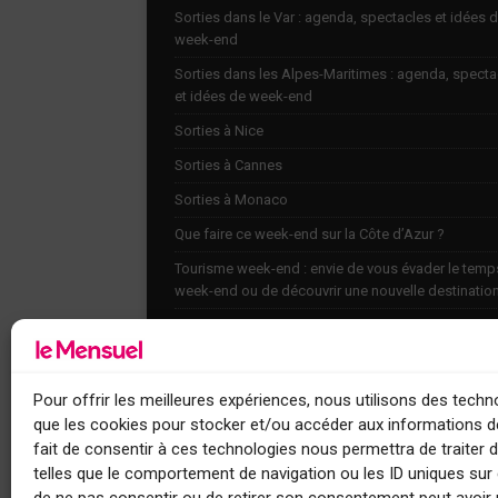
Sorties dans le Var : agenda, spectacles et idées 
week-end
Sorties dans les Alpes-Maritimes : agenda, specta
et idées de week-end
Sorties à Nice
Sorties à Cannes
Sorties à Monaco
Que faire ce week-end sur la Côte d’Azur ?
Tourisme week-end : envie de vous évader le temp
week-end ou de découvrir une nouvelle destinatio
Explorez nos bonnes adresses
Agenda
Contact
Pour offrir les meilleures expériences, nous utilisons des techno
que les cookies pour stocker et/ou accéder aux informations de
fait de consentir à ces technologies nous permettra de traiter
telles que le comportement de navigation ou les ID uniques sur c