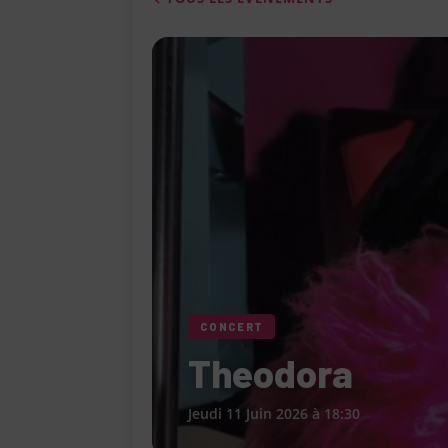
[ 4 août 2026 ]
Le Cabaret Le Turlu
[ 3 août 2026 ]
Léa Drucker et Méla
femme » lorsqu’elle ne se consacr
[ 1 août 2026 ]
Le restaurant Miami
modernité, la tradition et les saveu
[ 6 août 2026 ]
Le « Défilé Galerie
pour dévoiler toutes les tendances
CONCERT
Theodora
Jeudi 11 Juin 2026 à 18:30