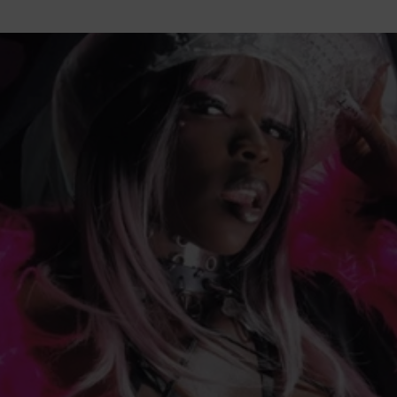
tutu va ouvrir ses portes à Mandelieu
SPECTACLE
nie Thierry dévoilent au cinéma ce que devient « La vie d’une
e qu’aux autres
CINÉMA
ci de Nice au cœur de l’hôtel Holiday Inn mise sur le charme, la
rs italiennes
BONNES TABLES
s Lafayette » revient sous les arcades de la Place Masséna de Nice
 de la rentrée
EVENTS