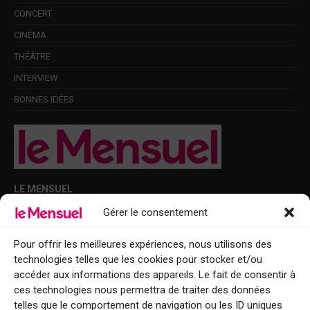
CONCERT
CINÉMA
THÉÂTRE
INTERVIEW
BONNES IDÉES
LE MENSUEL
Gérer le consentement
Points de diffusion Var et Alpes-Maritimes : oû trouver Le Mensuel ?
Le Mensuel en PDF : consultez le magazine en ligne
Pour offrir les meilleures expériences, nous utilisons des
technologies telles que les cookies pour stocker et/ou
Qui sommes-nous ?
accéder aux informations des appareils. Le fait de consentir à
BFM Top Sorties
ces technologies nous permettra de traiter des données
telles que le comportement de navigation ou les ID uniques