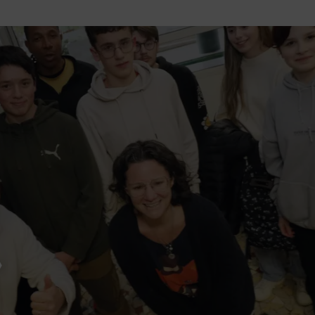
tutu va ouvrir ses portes à Mandelieu
SPECTACLE
nie Thierry dévoilent au cinéma ce que devient « La vie d’une
e qu’aux autres
CINÉMA
ci de Nice au cœur de l’hôtel Holiday Inn mise sur le charme, la
rs italiennes
BONNES TABLES
s Lafayette » revient sous les arcades de la Place Masséna de Nice
 de la rentrée
EVENTS
»