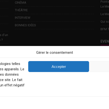
Points
CINÉMA
Le Me
THÉÂTRE
Le Me
INTERVIEW
Qui s
BONNES IDÉES
BFM T
s d’un
n ?
EVE
Gérer le consentement
Touri
week-
logies telles
Explo
Accepter
s appareils. Le
Conta
 des données
e site. Le fait
un effet négatif
MENTIONS LÉGALES
CONDITIONS GÉNÉRALES
POLITIQUE 