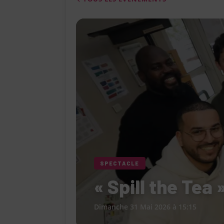
[ 4 août 2026 ]
Le Cabaret Le Turlu
[ 3 août 2026 ]
Léa Drucker et Méla
femme » lorsqu’elle ne se consacr
[ 1 août 2026 ]
Le restaurant Miami
modernité, la tradition et les saveu
[ 6 août 2026 ]
Le « Défilé Galerie
pour dévoiler toutes les tendances
SPECTACLE
« Spill the Tea 
Dimanche 31 Mai 2026 à 15:15