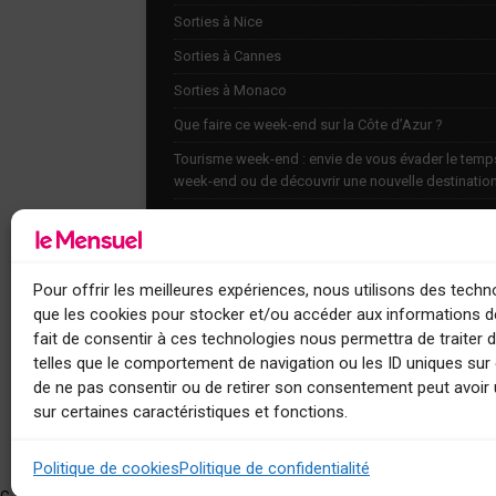
Sorties à Nice
Sorties à Cannes
Sorties à Monaco
Que faire ce week-end sur la Côte d’Azur ?
Tourisme week-end : envie de vous évader le temp
week-end ou de découvrir une nouvelle destinatio
Explorez nos bonnes adresses
Agenda
Contact
Pour offrir les meilleures expériences, nous utilisons des techno
que les cookies pour stocker et/ou accéder aux informations de
fait de consentir à ces technologies nous permettra de traiter
telles que le comportement de navigation ou les ID uniques sur c
de ne pas consentir ou de retirer son consentement peut avoir 
sur certaines caractéristiques et fonctions.
Le Mensuel
Politique de cookies
Politique de confidentialité