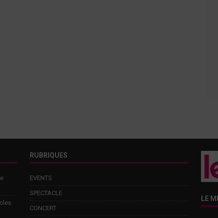
RUBRIQUES
de
EVENTS
SPECTACLE
LE M
cles
CONCERT