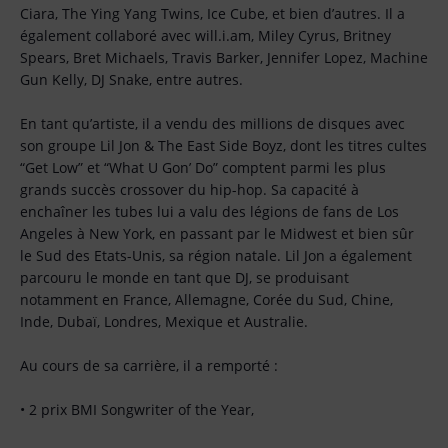
Ciara, The Ying Yang Twins, Ice Cube, et bien d’autres. Il a
également collaboré avec will.i.am, Miley Cyrus, Britney
Spears, Bret Michaels, Travis Barker, Jennifer Lopez, Machine
Gun Kelly, DJ Snake, entre autres.
En tant qu’artiste, il a vendu des millions de disques avec
son groupe Lil Jon & The East Side Boyz, dont les titres cultes
“Get Low” et “What U Gon’ Do” comptent parmi les plus
grands succès crossover du hip-hop. Sa capacité à
enchaîner les tubes lui a valu des légions de fans de Los
Angeles à New York, en passant par le Midwest et bien sûr
le Sud des Etats-Unis, sa région natale. Lil Jon a également
parcouru le monde en tant que DJ, se produisant
notamment en France, Allemagne, Corée du Sud, Chine,
Inde, Dubaï, Londres, Mexique et Australie.
Au cours de sa carrière, il a remporté :
• 2 prix BMI Songwriter of the Year,