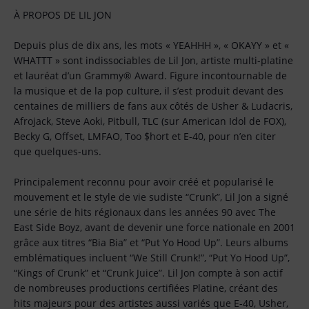
À PROPOS DE LIL JON
Depuis plus de dix ans, les mots « YEAHHH », « OKAYY » et «
WHATTT » sont indissociables de Lil Jon, artiste multi-platine
et lauréat d’un Grammy® Award. Figure incontournable de
la musique et de la pop culture, il s’est produit devant des
centaines de milliers de fans aux côtés de Usher & Ludacris,
Afrojack, Steve Aoki, Pitbull, TLC (sur American Idol de FOX),
Becky G, Offset, LMFAO, Too $hort et E-40, pour n’en citer
que quelques-uns.
Principalement reconnu pour avoir créé et popularisé le
mouvement et le style de vie sudiste “Crunk”, Lil Jon a signé
une série de hits régionaux dans les années 90 avec The
East Side Boyz, avant de devenir une force nationale en 2001
grâce aux titres “Bia Bia” et “Put Yo Hood Up”. Leurs albums
emblématiques incluent “We Still Crunk!”, “Put Yo Hood Up”,
“Kings of Crunk” et “Crunk Juice”. Lil Jon compte à son actif
de nombreuses productions certifiées Platine, créant des
hits majeurs pour des artistes aussi variés que E-40, Usher,