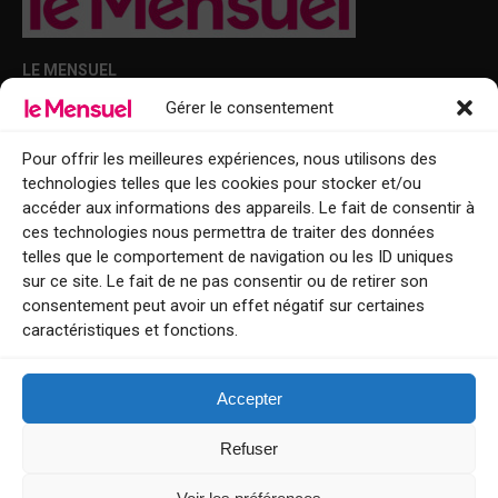
LE MENSUEL
Gérer le consentement
Points de diffusion Var et Alpes-Maritimes : oû trouver Le Mensuel ?
Le Mensuel en PDF : consultez le magazine en ligne
Pour offrir les meilleures expériences, nous utilisons des
technologies telles que les cookies pour stocker et/ou
Qui sommes-nous ?
accéder aux informations des appareils. Le fait de consentir à
BFM Top Sorties
ces technologies nous permettra de traiter des données
telles que le comportement de navigation ou les ID uniques
EVENT
sur ce site. Le fait de ne pas consentir ou de retirer son
consentement peut avoir un effet négatif sur certaines
Tourisme week-end : envie de vous évader le temps d’un week-end ou
caractéristiques et fonctions.
de découvrir une nouvelle destination ?
Explorez nos bonnes adresses
Accepter
Contact
Refuser