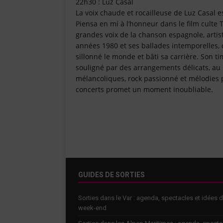
22h30 : Luz Casal
La voix chaude et rocailleuse de Luz Casal 
Piensa en mí à l’honneur dans le film culte 
grandes voix de la chanson espagnole, artist
années 1980 et ses ballades intemporelles,
sillonné le monde et bâti sa carrière. Son t
souligné par des arrangements délicats, au 
mélancoliques, rock passionné et mélodies p
concerts promet un moment inoubliable.
GUIDES DE SORTIES
Sorties dans le Var : agenda, spectacles et idées 
week-end