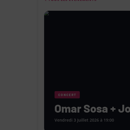
[ 4 août 2026 ]
Le Cabaret Le Turlu
[ 3 août 2026 ]
Léa Drucker et Méla
femme » lorsqu’elle ne se consacr
[ 1 août 2026 ]
Le restaurant Miami
modernité, la tradition et les saveu
[ 6 août 2026 ]
Le « Défilé Galerie
pour dévoiler toutes les tendances
CONCERT
Omar Sosa + Jo
Vendredi 3 Juillet 2026 à 19:00