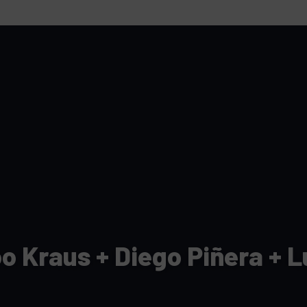
tutu va ouvrir ses portes à Mandelieu
SPECTACLE
nie Thierry dévoilent au cinéma ce que devient « La vie d’une
e qu’aux autres
CINÉMA
ci de Nice au cœur de l’hôtel Holiday Inn mise sur le charme, la
rs italiennes
BONNES TABLES
s Lafayette » revient sous les arcades de la Place Masséna de Nice
 de la rentrée
EVENTS
o Kraus + Diego Piñera + L