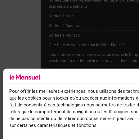
Sorties dans les Alpes-Maritimes : agenda, specta
et idées de week-end
Sorties à Nice
Sorties à Cannes
Sorties à Monaco
Que faire ce week-end sur la Côte d’Azur ?
Tourisme week-end : envie de vous évader le temp
week-end ou de découvrir une nouvelle destinatio
Explorez nos bonnes adresses
Agenda
Contact
Pour offrir les meilleures expériences, nous utilisons des techno
que les cookies pour stocker et/ou accéder aux informations de
fait de consentir à ces technologies nous permettra de traiter
telles que le comportement de navigation ou les ID uniques sur c
de ne pas consentir ou de retirer son consentement peut avoir 
sur certaines caractéristiques et fonctions.
Le Mensuel