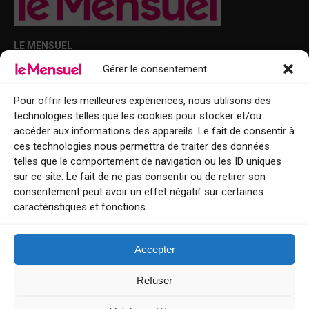
LE MENSUEL
Gérer le consentement
Points de diffusion Var et Alpes-Maritimes : oû trouver Le Mensuel ?
Le Mensuel en PDF : consultez le magazine en ligne
Pour offrir les meilleures expériences, nous utilisons des
technologies telles que les cookies pour stocker et/ou
Qui sommes-nous ?
accéder aux informations des appareils. Le fait de consentir à
BFM Top Sorties
ces technologies nous permettra de traiter des données
telles que le comportement de navigation ou les ID uniques
EVENT
sur ce site. Le fait de ne pas consentir ou de retirer son
consentement peut avoir un effet négatif sur certaines
Tourisme week-end : envie de vous évader le temps d’un week-end ou
caractéristiques et fonctions.
de découvrir une nouvelle destination ?
Explorez nos bonnes adresses
Accepter
Contact
Refuser