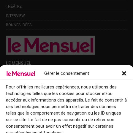
THÉÂTRE
INTERVIEW
BONNES IDÉES
LE MENSUEL
Gérer le consentement
Points de diffusion Var et Alpes-Maritimes : oû trouver Le Mensuel ?
Le Mensuel en PDF : consultez le magazine en ligne
Pour offrir les meilleures expériences, nous utilisons des
technologies telles que les cookies pour stocker et/ou
Qui sommes-nous ?
accéder aux informations des appareils. Le fait de consentir à
BFM Top Sorties
ces technologies nous permettra de traiter des données
telles que le comportement de navigation ou les ID uniques
EVENT
sur ce site. Le fait de ne pas consentir ou de retirer son
consentement peut avoir un effet négatif sur certaines
Tourisme week-end : envie de vous évader le temps d’un week-end ou
caractéristiques et fonctions.