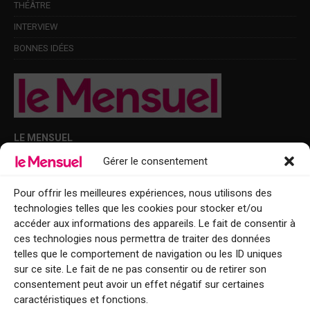
THÉÂTRE
INTERVIEW
BONNES IDÉES
LE MENSUEL
Gérer le consentement
Points de diffusion Var et Alpes-Maritimes : oû trouver Le Mensuel ?
Le Mensuel en PDF : consultez le magazine en ligne
Pour offrir les meilleures expériences, nous utilisons des
technologies telles que les cookies pour stocker et/ou
Qui sommes-nous ?
accéder aux informations des appareils. Le fait de consentir à
BFM Top Sorties
ces technologies nous permettra de traiter des données
telles que le comportement de navigation ou les ID uniques
EVENT
sur ce site. Le fait de ne pas consentir ou de retirer son
consentement peut avoir un effet négatif sur certaines
Tourisme week-end : envie de vous évader le temps d’un week-end ou
caractéristiques et fonctions.