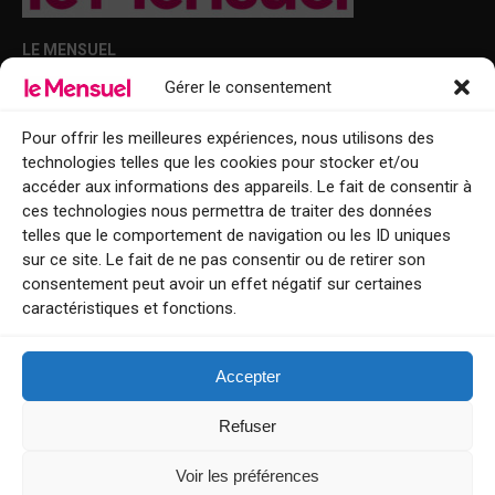
LE MENSUEL
Gérer le consentement
Points de diffusion Var et Alpes-Maritimes : oû trouver Le Mensuel ?
Le Mensuel en PDF : consultez le magazine en ligne
Pour offrir les meilleures expériences, nous utilisons des
technologies telles que les cookies pour stocker et/ou
Qui sommes-nous ?
accéder aux informations des appareils. Le fait de consentir à
BFM Top Sorties
ces technologies nous permettra de traiter des données
telles que le comportement de navigation ou les ID uniques
EVENT
sur ce site. Le fait de ne pas consentir ou de retirer son
consentement peut avoir un effet négatif sur certaines
Tourisme week-end : envie de vous évader le temps d’un week-end ou
caractéristiques et fonctions.
de découvrir une nouvelle destination ?
Explorez nos bonnes adresses
Accepter
Contact
Refuser
Voir les préférences