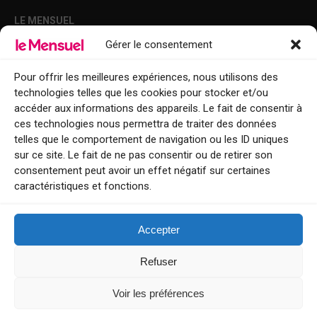
LE MENSUEL
Gérer le consentement
Points de diffusion Var et Alpes-Maritimes : oû trouver Le Mensuel ?
Le Mensuel en PDF : consultez le magazine en ligne
Pour offrir les meilleures expériences, nous utilisons des
technologies telles que les cookies pour stocker et/ou
Qui sommes-nous ?
accéder aux informations des appareils. Le fait de consentir à
BFM Top Sorties
ces technologies nous permettra de traiter des données
telles que le comportement de navigation ou les ID uniques
EVENT
sur ce site. Le fait de ne pas consentir ou de retirer son
consentement peut avoir un effet négatif sur certaines
Tourisme week-end : envie de vous évader le temps d’un week-end ou
caractéristiques et fonctions.
de découvrir une nouvelle destination ?
Explorez nos bonnes adresses
Accepter
Contact
Refuser
Voir les préférences
Le Mensuel