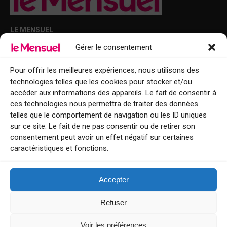
LE MENSUEL
Gérer le consentement
Points de diffusion Var et Alpes-Maritimes : oû trouver Le Mensuel ?
Le Mensuel en PDF : consultez le magazine en ligne
Pour offrir les meilleures expériences, nous utilisons des
technologies telles que les cookies pour stocker et/ou
Qui sommes-nous ?
accéder aux informations des appareils. Le fait de consentir à
BFM Top Sorties
ces technologies nous permettra de traiter des données
telles que le comportement de navigation ou les ID uniques
EVENT
sur ce site. Le fait de ne pas consentir ou de retirer son
consentement peut avoir un effet négatif sur certaines
Tourisme week-end : envie de vous évader le temps d’un week-end ou
caractéristiques et fonctions.
de découvrir une nouvelle destination ?
Explorez nos bonnes adresses
Accepter
Contact
Refuser
Voir les préférences