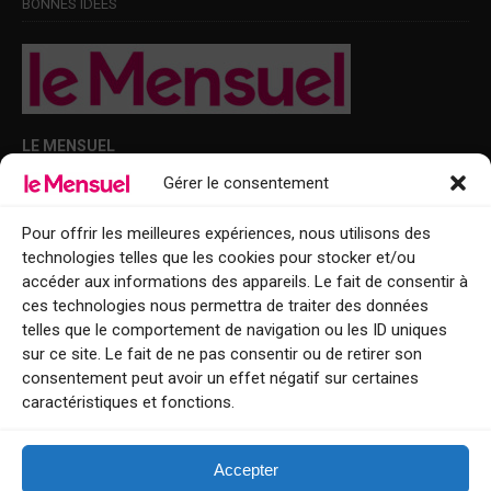
BONNES IDÉES
LE MENSUEL
Gérer le consentement
Points de diffusion Var et Alpes-Maritimes : oû trouver Le Mensuel ?
Le Mensuel en PDF : consultez le magazine en ligne
Pour offrir les meilleures expériences, nous utilisons des
technologies telles que les cookies pour stocker et/ou
Qui sommes-nous ?
accéder aux informations des appareils. Le fait de consentir à
BFM Top Sorties
ces technologies nous permettra de traiter des données
telles que le comportement de navigation ou les ID uniques
EVENT
sur ce site. Le fait de ne pas consentir ou de retirer son
consentement peut avoir un effet négatif sur certaines
Tourisme week-end : envie de vous évader le temps d’un week-end ou
caractéristiques et fonctions.
de découvrir une nouvelle destination ?
Explorez nos bonnes adresses
Accepter
Contact