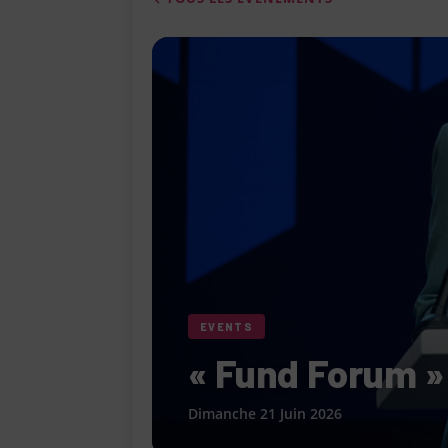
[ 4 août 2026 ]
Le Cabaret Le Turlu
[ 3 août 2026 ]
Léa Drucker et Méla
femme » lorsqu’elle ne se consacr
[ 1 août 2026 ]
Le restaurant Miami
modernité, la tradition et les saveu
[ 6 août 2026 ]
Le « Défilé Galerie
pour dévoiler toutes les tendances
EVENTS
« Fund Forum »
Dimanche 21 Juin 2026