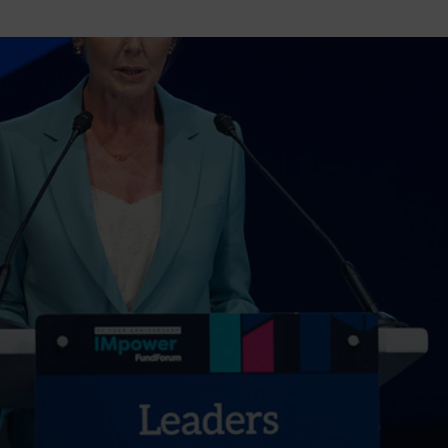
tutu va ouvrir ses portes à Mandelieu
SPECTACLE
nie Thierry dévoilent au cinéma ce que devient « La vie d’une
e qu’aux autres
CINÉMA
ci de Nice au cœur de l’hôtel Holiday Inn mise sur le charme, la
rs italiennes
BONNES TABLES
s Lafayette » revient sous les arcades de la Place Masséna de Nice
 de la rentrée
EVENTS