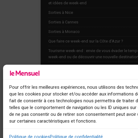
et idées de week-end
Sorties à Nice
Sorties à Cannes
Sorties à Monaco
Que faire ce week-end sur la Côte d’Azur ?
Tourisme week-end : envie de vous évader le temp
week-end ou de découvrir une nouvelle destinatio
Explorez nos bonnes adresses
Agenda
Contact
Pour offrir les meilleures expériences, nous utilisons des techno
que les cookies pour stocker et/ou accéder aux informations de
fait de consentir à ces technologies nous permettra de traiter
telles que le comportement de navigation ou les ID uniques sur c
de ne pas consentir ou de retirer son consentement peut avoir 
sur certaines caractéristiques et fonctions.
Le Mensuel
Politique de cookies
Politique de confidentialité