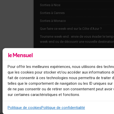
Sorties à Nice
Sorties à Cannes
Sorties à Monaco
Que faire ce week-end sur la Côte d’Azur ?
Tourisme week-end : envie de vous évader le temp
week-end ou de découvrir une nouvelle destinatio
Explorez nos bonnes adresses
Agenda
Contact
Pour offrir les meilleures expériences, nous utilisons des techno
que les cookies pour stocker et/ou accéder aux informations de
fait de consentir à ces technologies nous permettra de traiter
telles que le comportement de navigation ou les ID uniques sur c
de ne pas consentir ou de retirer son consentement peut avoir 
sur certaines caractéristiques et fonctions.
Le Mensuel
Politique de cookies
Politique de confidentialité