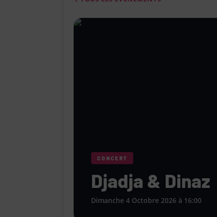
femme » lorsqu’elle ne se consacr
[ 1 août 2026 ]
Le restaurant Miami
modernité, la tradition et les saveu
[ 31 juillet 2026 ]
Élie Chouraqui a
raconter l’histoire de son grand-pèr
[ 5 août 2026 ]
Géraldine Nakache 
« Si tu penses bien »
CINÉMA
CONCERT
Djadja & Dinaz
Dimanche 4 Octobre 2026 à 16:00