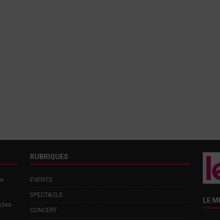
RUBRIQUES
de
EVENTS
SPECTACLE
LE M
cles
CONCERT