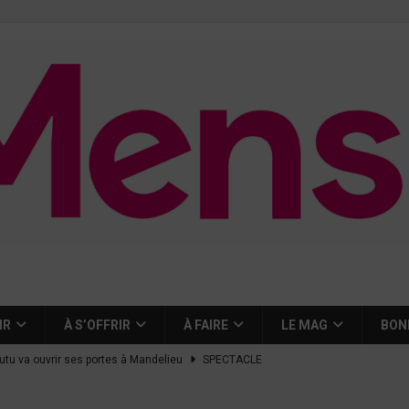
IR
À S’OFFRIR
À FAIRE
LE MAG
BON
tutu va ouvrir ses portes à Mandelieu
SPECTACLE
nie Thierry dévoilent au cinéma ce que devient « La vie d’une