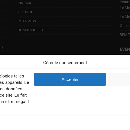
Points
CINÉMA
Le Me
THÉÂTRE
Le Me
INTERVIEW
Qui s
BONNES IDÉES
BFM T
s d’un
n ?
EVE
Gérer le consentement
Touri
week-
logies telles
Explo
Accepter
s appareils. Le
Conta
 des données
e site. Le fait
un effet négatif
MENTIONS LÉGALES
CONDITIONS GÉNÉRALES
POLITIQUE 